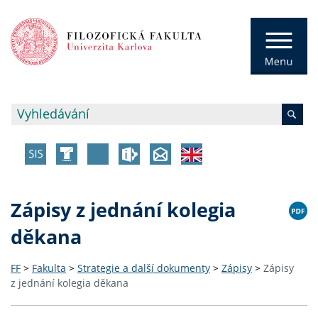
Zápisy z jednání kolegia
děkana
FF
>
Fakulta
>
Strategie a další dokumenty
>
Zápisy
>
Zápisy
z jednání kolegia děkana