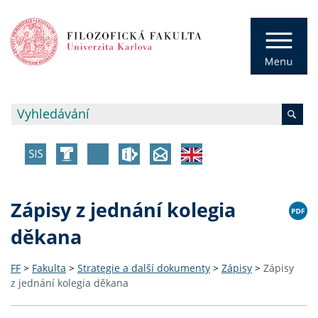
Zápisy z jednání kolegia
děkana
FF
>
Fakulta
>
Strategie a další dokumenty
>
Zápisy
>
Zápisy
z jednání kolegia děkana