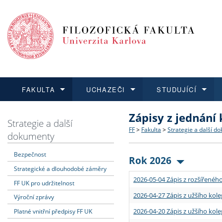
FAKULTA
UCHAZEČI
STUDUJÍCÍ
Zápisy z jednání
FAKULTA
UCHAZEČI
STUDUJÍCÍ
VĚDA A VÝZKUM
ZAHRANIČÍ
Struktura a historie
Co studovat a jak se přihlá
Bakalářské a magisterské
O vědě a výzkumu na FF
Aktuální nabídky a výběrov
Strategie a další
FF
>
Fakulta
>
Strategie a další d
dokumenty
Dozvědět se více
Podat přihlášku
Dozvědět se více
Dozvědět se více
Dozvědět se více
Strategie a další dokumen
Učitelské studijní program
Doktorské studium
Akademické kvalifikace
Vyjíždějící studenti
Bezpečnost
Rok 2026
Strategické a dlouhodobé záměry
Podpora a benefity pro z
Informace k průběhu přijím
Rigorózní řízení
Granty a projekty
Přijíždějící studenti
2026-05-04 Zápis z rozšířeného
FF UK pro udržitelnost
Absolventi fakulty
Vyjíždějící zaměstnanci
2026-04-27 Zápis z užšího kole
Výroční zprávy
2026-04-20 Zápis z užšího kole
Platné vnitřní předpisy FF UK
Fakultní školy FF UK