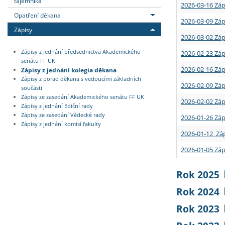
tajemníka
2026-03-16 Záp
Opatření děkana
2026-03-09 Záp
Zápisy
2026-03-02 Záp
Zápisy z jednání předsednictva Akademického
2026-02-23 Záp
senátu FF UK
2026-02-16 Záp
Zápisy z jednání kolegia děkana
Zápisy z porad děkana s vedoucími základních
2026-02-09 Záp
součástí
Zápisy ze zasedání Akademického senátu FF UK
2026-02-02 Záp
Zápisy z jednání Ediční rady
Zápisy ze zasedání Vědecké rady
2026-01-26 Záp
Zápisy z jednání komisí fakulty
2026-01-12 Záp
2026-01-05 Záp
Rok 2025
Rok 2024
Rok 2023