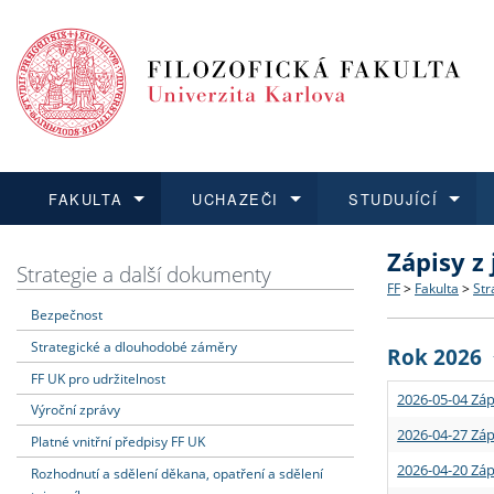
FAKULTA
UCHAZEČI
STUDUJÍCÍ
Zápisy z
FAKULTA
UCHAZEČI
STUDUJÍCÍ
VĚDA A VÝZKUM
ZAHRANIČÍ
Struktura a
Co studova
Bakalářsk
O vědě a 
Aktuální n
Strategie a další dokumenty
FF
>
Fakulta
>
Str
Bezpečnost
Dozvědět se více
Podat přihlášku
Dozvědět se více
Dozvědět se více
Dozvědět se více
Strategie 
Učitelské 
Doktorské
Akademické
Vyjíždějící
Strategické a dlouhodobé záměry
Rok 2026
Podpora a
Informace 
Rigorózní 
Granty a p
Přijíždějíc
FF UK pro udržitelnost
2026-05-04 Záp
Výroční zprávy
Absolventi
Vyjíždějíc
2026-04-27 Záp
Platné vnitřní předpisy FF UK
2026-04-20 Záp
Rozhodnutí a sdělení děkana, opatření a sdělení
Fakultní š