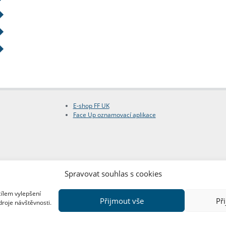
E-shop FF UK
Face Up oznamovací aplikace
Spravovat souhlas s cookies
cílem vylepšení
Přijmout vše
Př
droje návštěvnosti.
Copyright © FF UK 2026
Design:
Red Peppers