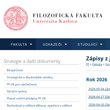
FAKULTA
UCHAZEČI
STUDUJÍCÍ
Zápisy z
FAKULTA
UCHAZEČI
STUDUJÍCÍ
VĚDA A VÝZKUM
ZAHRANIČÍ
Struktura a
Co studova
Bakalářsk
O vědě a 
Aktuální n
Strategie a další dokumenty
FF
>
Fakulta
>
Str
Bezpečnost
Dozvědět se více
Podat přihlášku
Dozvědět se více
Dozvědět se více
Dozvědět se více
Strategie 
Učitelské 
Doktorské
Akademické
Vyjíždějící
Strategické a dlouhodobé záměry
Rok 2026
Podpora a
Informace 
Rigorózní 
Granty a p
Přijíždějíc
FF UK pro udržitelnost
2026-05-04 Záp
Výroční zprávy
Absolventi
Vyjíždějíc
2026-04-27 Záp
Platné vnitřní předpisy FF UK
2026-04-20 Záp
Rozhodnutí a sdělení děkana, opatření a sdělení
Fakultní š