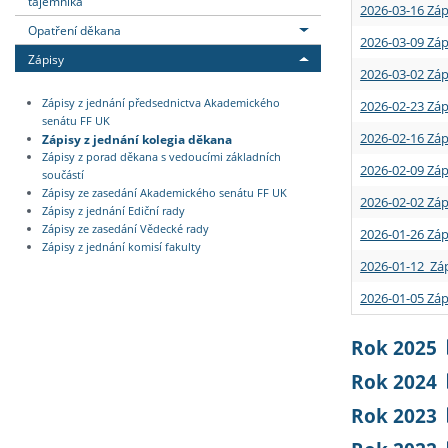
tajemníka
2026-03-16 Záp
Opatření děkana
2026-03-09 Záp
Zápisy
2026-03-02 Záp
Zápisy z jednání předsednictva Akademického
2026-02-23 Záp
senátu FF UK
2026-02-16 Záp
Zápisy z jednání kolegia děkana
Zápisy z porad děkana s vedoucími základních
2026-02-09 Záp
součástí
Zápisy ze zasedání Akademického senátu FF UK
2026-02-02 Záp
Zápisy z jednání Ediční rady
Zápisy ze zasedání Vědecké rady
2026-01-26 Záp
Zápisy z jednání komisí fakulty
2026-01-12 Záp
2026-01-05 Záp
Rok 2025
Rok 2024
Rok 2023