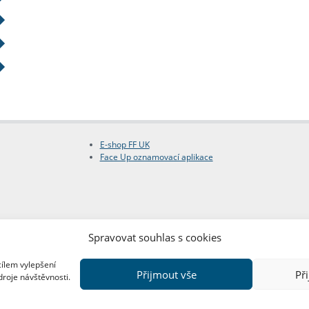
E-shop FF UK
Face Up oznamovací aplikace
Spravovat souhlas s cookies
cílem vylepšení
Přijmout vše
Př
droje návštěvnosti.
Copyright © FF UK 2026
Design:
Red Peppers