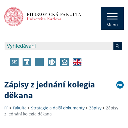
Zápisy z jednání kolegia
děkana
FF
>
Fakulta
>
Strategie a další dokumenty
>
Zápisy
>
Zápisy
z jednání kolegia děkana