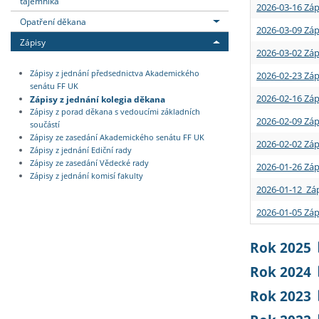
tajemníka
2026-03-16 Záp
Opatření děkana
2026-03-09 Záp
Zápisy
2026-03-02 Záp
Zápisy z jednání předsednictva Akademického
2026-02-23 Záp
senátu FF UK
2026-02-16 Záp
Zápisy z jednání kolegia děkana
Zápisy z porad děkana s vedoucími základních
2026-02-09 Záp
součástí
Zápisy ze zasedání Akademického senátu FF UK
2026-02-02 Záp
Zápisy z jednání Ediční rady
Zápisy ze zasedání Vědecké rady
2026-01-26 Záp
Zápisy z jednání komisí fakulty
2026-01-12 Záp
2026-01-05 Záp
Rok 2025
Rok 2024
Rok 2023