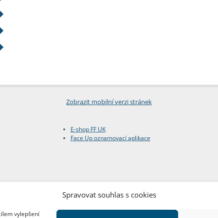
Zobrazit mobilní verzi stránek
E-shop FF UK
Face Up oznamovací aplikace
Spravovat souhlas s cookies
cílem vylepšení