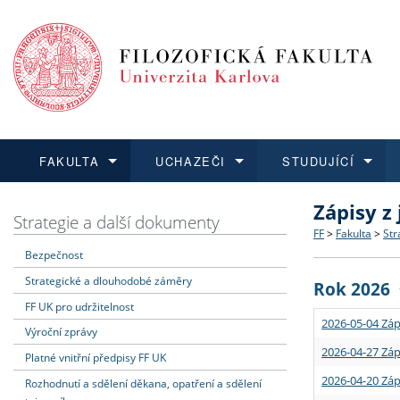
FAKULTA
UCHAZEČI
STUDUJÍCÍ
Zápisy z
FAKULTA
UCHAZEČI
STUDUJÍCÍ
VĚDA A VÝZKUM
ZAHRANIČÍ
Struktura a
Co studova
Bakalářsk
O vědě a 
Aktuální n
Strategie a další dokumenty
FF
>
Fakulta
>
Str
Bezpečnost
Dozvědět se více
Podat přihlášku
Dozvědět se více
Dozvědět se více
Dozvědět se více
Strategie 
Učitelské 
Doktorské
Akademické
Vyjíždějící
Strategické a dlouhodobé záměry
Rok 2026
Podpora a
Informace 
Rigorózní 
Granty a p
Přijíždějíc
FF UK pro udržitelnost
2026-05-04 Záp
Výroční zprávy
Absolventi
Vyjíždějíc
2026-04-27 Záp
Platné vnitřní předpisy FF UK
2026-04-20 Záp
Rozhodnutí a sdělení děkana, opatření a sdělení
Fakultní š