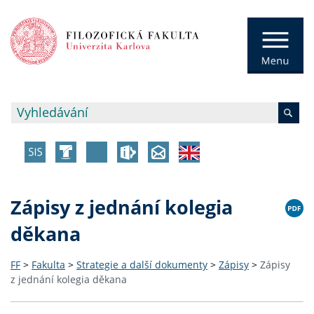
Zápisy z jednání kolegia
děkana
FF
>
Fakulta
>
Strategie a další dokumenty
>
Zápisy
>
Zápisy
z jednání kolegia děkana