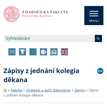
Zápisy z jednání kolegia
děkana
FF
>
Fakulta
>
Strategie a další dokumenty
>
Zápisy
>
Zápisy
z jednání kolegia děkana