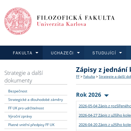
FAKULTA
UCHAZEČI
STUDUJÍCÍ
Zápisy z jednání
FAKULTA
UCHAZEČI
STUDUJÍCÍ
VĚDA A VÝZKUM
ZAHRANIČÍ
Struktura a historie
Co studovat a jak se přihlá
Bakalářské a magisterské
O vědě a výzkumu na FF
Aktuální nabídky a výběrov
Strategie a další
FF
>
Fakulta
>
Strategie a další d
dokumenty
Dozvědět se více
Podat přihlášku
Dozvědět se více
Dozvědět se více
Dozvědět se více
Strategie a další dokumen
Učitelské studijní program
Doktorské studium
Akademické kvalifikace
Vyjíždějící studenti
Bezpečnost
Rok 2026
Strategické a dlouhodobé záměry
Podpora a benefity pro z
Informace k průběhu přijím
Rigorózní řízení
Granty a projekty
Přijíždějící studenti
2026-05-04 Zápis z rozšířeného
FF UK pro udržitelnost
Absolventi fakulty
Vyjíždějící zaměstnanci
2026-04-27 Zápis z užšího kole
Výroční zprávy
2026-04-20 Zápis z užšího kole
Platné vnitřní předpisy FF UK
Fakultní školy FF UK