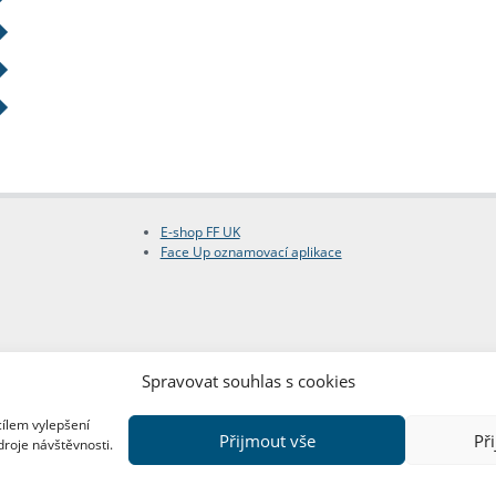
E-shop FF UK
Face Up oznamovací aplikace
Spravovat souhlas s cookies
cílem vylepšení
Přijmout vše
Př
droje návštěvnosti.
Copyright © FF UK 2026
Design:
Red Peppers