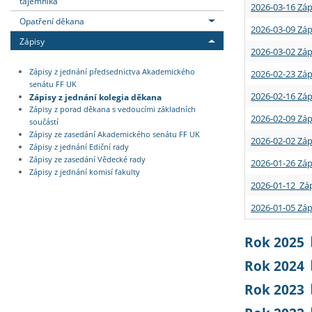
tajemníka
2026-03-16 Záp
Opatření děkana
2026-03-09 Záp
Zápisy
2026-03-02 Záp
Zápisy z jednání předsednictva Akademického
2026-02-23 Záp
senátu FF UK
2026-02-16 Záp
Zápisy z jednání kolegia děkana
Zápisy z porad děkana s vedoucími základních
2026-02-09 Záp
součástí
Zápisy ze zasedání Akademického senátu FF UK
2026-02-02 Záp
Zápisy z jednání Ediční rady
Zápisy ze zasedání Vědecké rady
2026-01-26 Záp
Zápisy z jednání komisí fakulty
2026-01-12 Záp
2026-01-05 Záp
Rok 2025
Rok 2024
Rok 2023