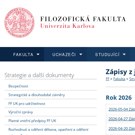
FAKULTA
UCHAZEČI
STUDUJÍCÍ
Zápisy z
FAKULTA
UCHAZEČI
STUDUJÍCÍ
VĚDA A VÝZKUM
ZAHRANIČÍ
Struktura a
Co studova
Bakalářsk
O vědě a 
Aktuální n
Strategie a další dokumenty
FF
>
Fakulta
>
Str
Bezpečnost
Dozvědět se více
Podat přihlášku
Dozvědět se více
Dozvědět se více
Dozvědět se více
Strategie 
Učitelské 
Doktorské
Akademické
Vyjíždějící
Strategické a dlouhodobé záměry
Rok 2026
Podpora a
Informace 
Rigorózní 
Granty a p
Přijíždějíc
FF UK pro udržitelnost
2026-05-04 Záp
Výroční zprávy
Absolventi
Vyjíždějíc
2026-04-27 Záp
Platné vnitřní předpisy FF UK
2026-04-20 Záp
Rozhodnutí a sdělení děkana, opatření a sdělení
Fakultní š