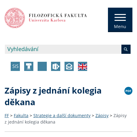
Zápisy z jednání kolegia
děkana
FF
>
Fakulta
>
Strategie a další dokumenty
>
Zápisy
>
Zápisy
z jednání kolegia děkana