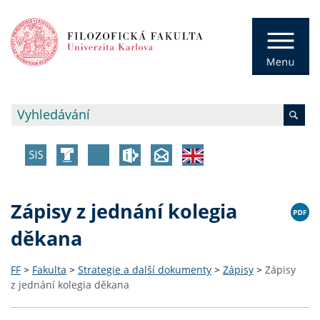
Zápisy z jednání kolegia
děkana
FF
>
Fakulta
>
Strategie a další dokumenty
>
Zápisy
>
Zápisy
z jednání kolegia děkana