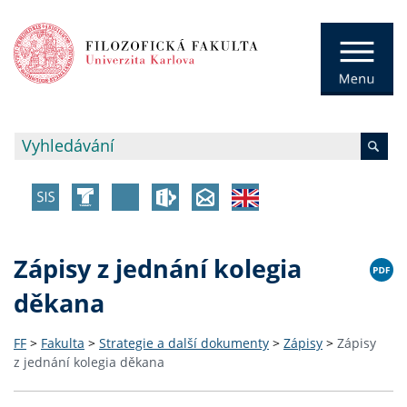
Zápisy z jednání kolegia
děkana
FF
>
Fakulta
>
Strategie a další dokumenty
>
Zápisy
>
Zápisy
z jednání kolegia děkana