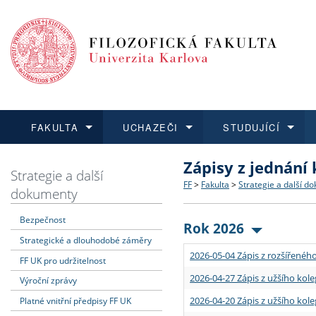
FAKULTA
UCHAZEČI
STUDUJÍCÍ
Zápisy z jednání
FAKULTA
UCHAZEČI
STUDUJÍCÍ
VĚDA A VÝZKUM
ZAHRANIČÍ
Struktura a historie
Co studovat a jak se přihlá
Bakalářské a magisterské
O vědě a výzkumu na FF
Aktuální nabídky a výběrov
Strategie a další
FF
>
Fakulta
>
Strategie a další d
dokumenty
Dozvědět se více
Podat přihlášku
Dozvědět se více
Dozvědět se více
Dozvědět se více
Strategie a další dokumen
Učitelské studijní program
Doktorské studium
Akademické kvalifikace
Vyjíždějící studenti
Bezpečnost
Rok 2026
Strategické a dlouhodobé záměry
Podpora a benefity pro z
Informace k průběhu přijím
Rigorózní řízení
Granty a projekty
Přijíždějící studenti
2026-05-04 Zápis z rozšířeného
FF UK pro udržitelnost
Absolventi fakulty
Vyjíždějící zaměstnanci
2026-04-27 Zápis z užšího kole
Výroční zprávy
2026-04-20 Zápis z užšího kole
Platné vnitřní předpisy FF UK
Fakultní školy FF UK