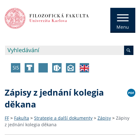
Zápisy z jednání kolegia
děkana
FF
>
Fakulta
>
Strategie a další dokumenty
>
Zápisy
>
Zápisy
z jednání kolegia děkana