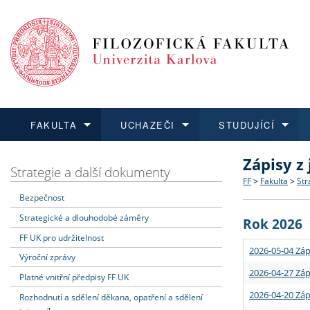
FAKULTA
UCHAZEČI
STUDUJÍCÍ
Zápisy z
FAKULTA
UCHAZEČI
STUDUJÍCÍ
VĚDA A VÝZKUM
ZAHRANIČÍ
Struktura a
Co studova
Bakalářsk
O vědě a 
Aktuální n
Strategie a další dokumenty
FF
>
Fakulta
>
Str
Bezpečnost
Dozvědět se více
Podat přihlášku
Dozvědět se více
Dozvědět se více
Dozvědět se více
Strategie 
Učitelské 
Doktorské
Akademické
Vyjíždějící
Strategické a dlouhodobé záměry
Rok 2026
Podpora a
Informace 
Rigorózní 
Granty a p
Přijíždějíc
FF UK pro udržitelnost
2026-05-04 Záp
Výroční zprávy
Absolventi
Vyjíždějíc
2026-04-27 Záp
Platné vnitřní předpisy FF UK
2026-04-20 Záp
Rozhodnutí a sdělení děkana, opatření a sdělení
Fakultní š