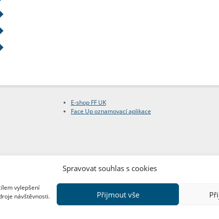
E-shop FF UK
Face Up oznamovací aplikace
Spravovat souhlas s cookies
cílem vylepšení
Přijmout vše
Př
droje návštěvnosti.
Copyright © FF UK 2026
Design:
Red Peppers