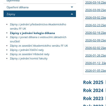
tajemníka
2026-03-16 Záp
Opatření děkana
2026-03-09 Záp
Zápisy
2026-03-02 Záp
Zápisy z jednání předsednictva Akademického
2026-02-23 Záp
senátu FF UK
2026-02-16 Záp
Zápisy z jednání kolegia děkana
Zápisy z porad děkana s vedoucími základních
2026-02-09 Záp
součástí
Zápisy ze zasedání Akademického senátu FF UK
2026-02-02 Záp
Zápisy z jednání Ediční rady
Zápisy ze zasedání Vědecké rady
2026-01-26 Záp
Zápisy z jednání komisí fakulty
2026-01-12 Záp
2026-01-05 Záp
Rok 2025
Rok 2024
Rok 2023