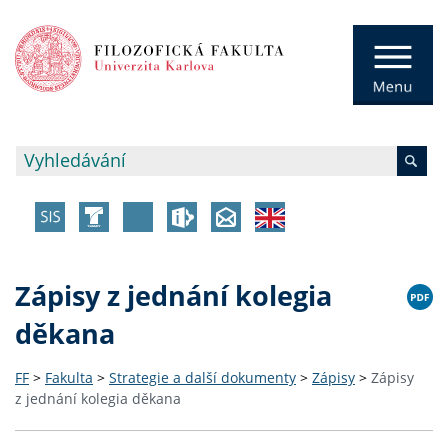
Zápisy z jednání kolegia
děkana
FF
>
Fakulta
>
Strategie a další dokumenty
>
Zápisy
>
Zápisy
z jednání kolegia děkana