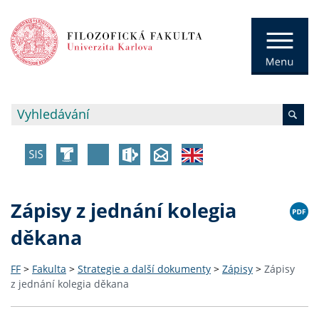
Zápisy z jednání kolegia
děkana
FF
>
Fakulta
>
Strategie a další dokumenty
>
Zápisy
>
Zápisy
z jednání kolegia děkana