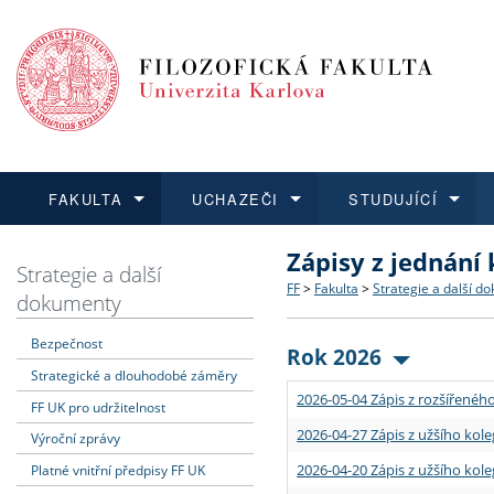
FAKULTA
UCHAZEČI
STUDUJÍCÍ
Zápisy z jednání
FAKULTA
UCHAZEČI
STUDUJÍCÍ
VĚDA A VÝZKUM
ZAHRANIČÍ
Struktura a historie
Co studovat a jak se přihlá
Bakalářské a magisterské
O vědě a výzkumu na FF
Aktuální nabídky a výběrov
Strategie a další
FF
>
Fakulta
>
Strategie a další d
dokumenty
Dozvědět se více
Podat přihlášku
Dozvědět se více
Dozvědět se více
Dozvědět se více
Strategie a další dokumen
Učitelské studijní program
Doktorské studium
Akademické kvalifikace
Vyjíždějící studenti
Bezpečnost
Rok 2026
Strategické a dlouhodobé záměry
Podpora a benefity pro z
Informace k průběhu přijím
Rigorózní řízení
Granty a projekty
Přijíždějící studenti
2026-05-04 Zápis z rozšířeného
FF UK pro udržitelnost
Absolventi fakulty
Vyjíždějící zaměstnanci
2026-04-27 Zápis z užšího kole
Výroční zprávy
2026-04-20 Zápis z užšího kole
Platné vnitřní předpisy FF UK
Fakultní školy FF UK