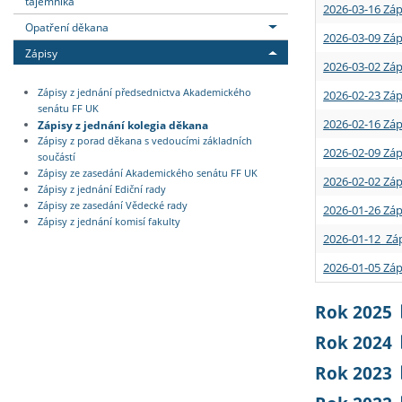
tajemníka
2026-03-16 Záp
Opatření děkana
2026-03-09 Záp
Zápisy
2026-03-02 Záp
Zápisy z jednání předsednictva Akademického
2026-02-23 Záp
senátu FF UK
2026-02-16 Záp
Zápisy z jednání kolegia děkana
Zápisy z porad děkana s vedoucími základních
2026-02-09 Záp
součástí
Zápisy ze zasedání Akademického senátu FF UK
2026-02-02 Záp
Zápisy z jednání Ediční rady
Zápisy ze zasedání Vědecké rady
2026-01-26 Záp
Zápisy z jednání komisí fakulty
2026-01-12 Záp
2026-01-05 Záp
Rok 2025
Rok 2024
Rok 2023