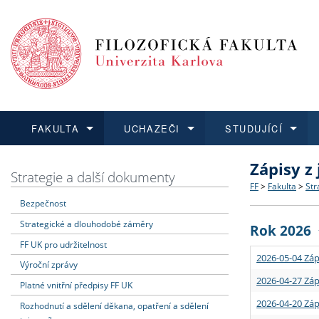
FAKULTA
UCHAZEČI
STUDUJÍCÍ
Zápisy z
FAKULTA
UCHAZEČI
STUDUJÍCÍ
VĚDA A VÝZKUM
ZAHRANIČÍ
Struktura a
Co studova
Bakalářsk
O vědě a 
Aktuální n
Strategie a další dokumenty
FF
>
Fakulta
>
Str
Bezpečnost
Dozvědět se více
Podat přihlášku
Dozvědět se více
Dozvědět se více
Dozvědět se více
Strategie 
Učitelské 
Doktorské
Akademické
Vyjíždějící
Strategické a dlouhodobé záměry
Rok 2026
Podpora a
Informace 
Rigorózní 
Granty a p
Přijíždějíc
FF UK pro udržitelnost
2026-05-04 Záp
Výroční zprávy
Absolventi
Vyjíždějíc
2026-04-27 Záp
Platné vnitřní předpisy FF UK
2026-04-20 Záp
Rozhodnutí a sdělení děkana, opatření a sdělení
Fakultní š