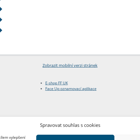
Zobrazit mobilní verzi stránek
E-shop FF UK
Face Up oznamovací aplikace
Spravovat souhlas s cookies
cílem vylepšení