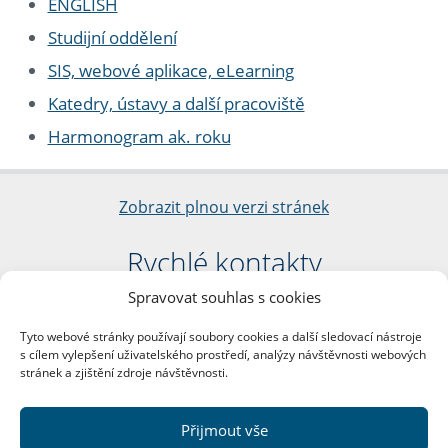
ENGLISH
Studijní oddělení
SIS, webové aplikace, eLearning
Katedry, ústavy a další pracoviště
Harmonogram ak. roku
Zobrazit plnou verzi stránek
Rychlé kontakty
Spravovat souhlas s cookies
Filozofická fakulta
Univerzita Karlova
Tyto webové stránky používají soubory cookies a další sledovací nástroje
nám. Jana Palacha 1/2
s cílem vylepšení uživatelského prostředí, analýzy návštěvnosti webových
116 38 Praha 1
stránek a zjištění zdroje návštěvnosti.
IČO: 00216208
DIČ: CZ00216208
Přijmout vše