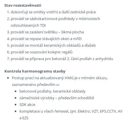
Stav rozestavěnosti
dokončují se omítky vnitřní a další zednické práce
provádí se sádrokartonové podhledy v místnostech
odsouhlasených TDI
provádí se zasklení světlíku – šikmá plocha
provádí se repase stávajících oken a mříží
provádí se montáž keramických obkladů a dlažeb
provádí se osazování kolejnic regálů
provádí se příprava pro betonáž 2. části podlah z anhydridu
Kontrola harmonogramu stavby
Postup prací na aktualizovaný HMG je v mírném skluzu,
zaznamenáno především u:
betonové podlahy, keramické obklady
zámečnické výrobky – především schodiště
SDK akce
kompletace u všech řemesel, zjm. Elektro, VZT, EPS,CCTV, AV
a EZS