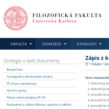
FAKULTA
UCHAZEČI
STUDUJÍCÍ
Zápis z k
FAKULTA
UCHAZEČI
STUDUJÍCÍ
VĚDA A VÝZKUM
ZAHRANIČÍ
Struktura a
Co studova
Bakalářsk
O vědě a 
Aktuální n
Strategie a další dokumenty
FF
>
Fakulta
>
Str
Bezpečnost
Dozvědět se více
Podat přihlášku
Dozvědět se více
Dozvědět se více
Dozvědět se více
Strategie 
Učitelské 
Doktorské
Akademické
Vyjíždějící
Strategické a dlouhodobé záměry
Stav rozestavě
dokončují se
Podpora a
Informace 
Rigorózní 
Granty a p
Přijíždějíc
FF UK pro udržitelnost
dokončují s
Výroční zprávy
provádí se 
Absolventi
Vyjíždějíc
Platné vnitřní předpisy FF UK
provádí se m
Rozhodnutí a sdělení děkana, opatření a sdělení
provádí se r
Fakultní š