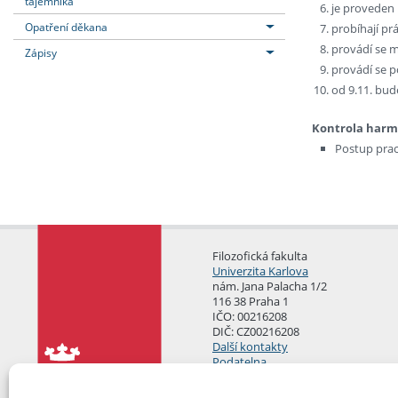
tajemníka
je proveden l
Opatření děkana
probíhají p
provádí se 
Zápisy
provádí se p
od 9.11. bud
Kontrola har
Postup prac
Filozofická fakulta
Univerzita Karlova
nám. Jana Palacha 1/2
116 38 Praha 1
IČO: 00216208
DIČ: CZ00216208
Další kontakty
Podatelna