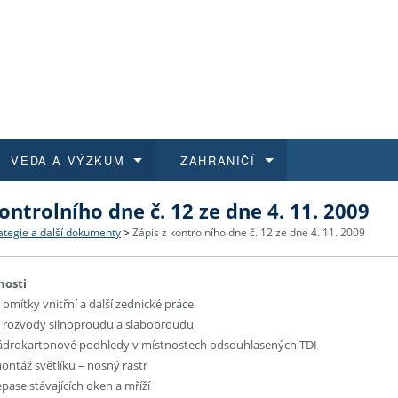
VĚDA A VÝZKUM
ZAHRANIČÍ
ontrolního dne č. 12 ze dne 4. 11. 2009
 historie
t a jak se přihlásit
é a magisterské studium
výzkumu na FF UK
abídky a výběrová řízení
Pro m
Kurzy
Kurzy
Trans
Přijíž
ategie a další dokumenty
>
Zápis z kontrolního dne č. 12 ze dne 4. 11. 2009
a další dokumenty
studijní programy
 studium
 kvalifikace
 studenti
Kniho
Progr
Studu
Vědec
Mimof
nosti
 omítky vnitřní a další zednické práce
 benefity pro zaměstnance
k průběhu přijímacího řízení
řízení
rojekty
í studenti
E-sho
Univer
Podpor
Publi
East 
e rozvody silnoproudu a slaboproudu
sádrokartonové podhledy v místnostech odsouhlasených TDI
 fakulty
í zaměstnanci
Výběr
ontáž světlíku – nosný rastr
epase stávajících oken a mříží
koly FF UK
Vydav