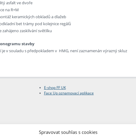
itý asfalt ve dvoře
ráce na R+M
montáž keramických obkladů a dlažeb
odkladní bet trámy pod kolejnice regálů
e zahájeno zasklívání světlíku
monogramu stavby
í je v souladu s předpokladem v HMG, není zaznamenán výrazný skluz
E-shop FF UK
Face Up oznamovací aplikace
Spravovat souhlas s cookies