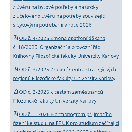
z úvěru na bytové potřeby a na úroky
z účelového úvěru na potřeby související
s bytovými potřebami v roce 2026
OD č. 4/2026 Změna opatření děkana
č. 18/2025, Organizační a provozní řád
Knihovny Filozofické fakulty Univerzity Karlovy
OD č. 3/2026 Zrušení Centra strategických
regionů Filozofické fakulty Univerzity Karlovy
OD č. 2/2026 k
cestám zaměstnanců
Filozofické fakulty Univerzity Karlovy
OD č. 1_2026 Harmonogram přijímacího
řízení ke studiu na FF UK pro studium začínající
akademickým rokem 2026_2027 a příprav