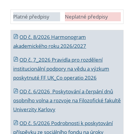
Platné předpisy
Neplatné předpisy
OD č. 8/2026 Harmonogram
akademického roku 2026/2027
OD č. 7_2026 Pravidla pro rozdělení
institucionální podpory na vědu a výzkum
poskytnuté FF UK_Co operatio 2026
OD č. 6/2026 Poskytování a čerpání dnů
osobního volna a rozvoje na Filozofické fakultě
Univerzity Karlovy
OD č. 5/2026 Podrobnosti k poskytování
příspěvku ze sociálního fondu na úroky