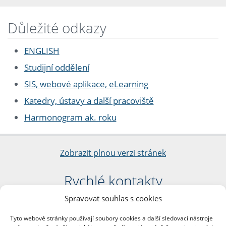
Důležité odkazy
ENGLISH
Studijní oddělení
SIS, webové aplikace, eLearning
Katedry, ústavy a další pracoviště
Harmonogram ak. roku
Zobrazit plnou verzi stránek
Rychlé kontakty
Spravovat souhlas s cookies
Filozofická fakulta
Univerzita Karlova
Tyto webové stránky používají soubory cookies a další sledovací nástroje
nám. Jana Palacha 1/2