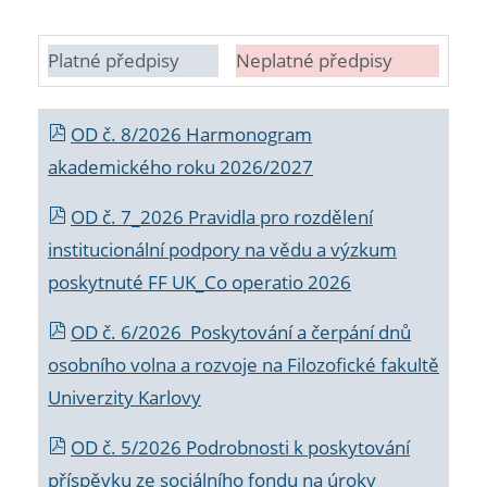
Platné předpisy
Neplatné předpisy
OD č. 8/2026 Harmonogram
akademického roku 2026/2027
OD č. 7_2026 Pravidla pro rozdělení
institucionální podpory na vědu a výzkum
poskytnuté FF UK_Co operatio 2026
OD č. 6/2026 Poskytování a čerpání dnů
osobního volna a rozvoje na Filozofické fakultě
Univerzity Karlovy
OD č. 5/2026 Podrobnosti k poskytování
příspěvku ze sociálního fondu na úroky