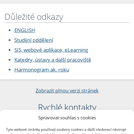
Důležité odkazy
ENGLISH
Studijní oddělení
SIS, webové aplikace, eLearning
Katedry, ústavy a další pracoviště
Harmonogram ak. roku
Zobrazit plnou verzi stránek
Rychlé kontakty
Spravovat souhlas s cookies
Filozofická fakulta
Univerzita Karlova
Tyto webové stránky používají soubory cookies a další sledovací nástroje
nám. Jana Palacha 1/2