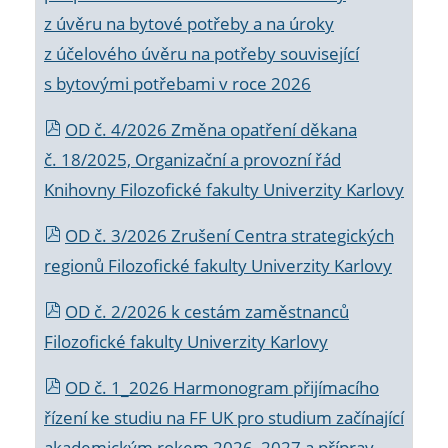
z úvěru na bytové potřeby a na úroky
z účelového úvěru na potřeby související
s bytovými potřebami v roce 2026
OD č. 4/2026 Změna opatření děkana
č. 18/2025, Organizační a provozní řád
Knihovny Filozofické fakulty Univerzity Karlovy
OD č. 3/2026 Zrušení Centra strategických
regionů Filozofické fakulty Univerzity Karlovy
OD č. 2/2026 k
cestám zaměstnanců
Filozofické fakulty Univerzity Karlovy
OD č. 1_2026 Harmonogram přijímacího
řízení ke studiu na FF UK pro studium začínající
akademickým rokem 2026_2027 a příprav