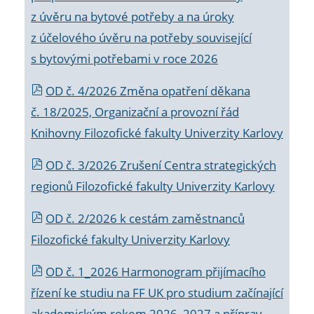
z úvěru na bytové potřeby a na úroky
z účelového úvěru na potřeby související
s bytovými potřebami v roce 2026
OD č. 4/2026 Změna opatření děkana
č. 18/2025, Organizační a provozní řád
Knihovny Filozofické fakulty Univerzity Karlovy
OD č. 3/2026 Zrušení Centra strategických
regionů Filozofické fakulty Univerzity Karlovy
OD č. 2/2026 k
cestám zaměstnanců
Filozofické fakulty Univerzity Karlovy
OD č. 1_2026 Harmonogram přijímacího
řízení ke studiu na FF UK pro studium začínající
akademickým rokem 2026_2027 a příprav