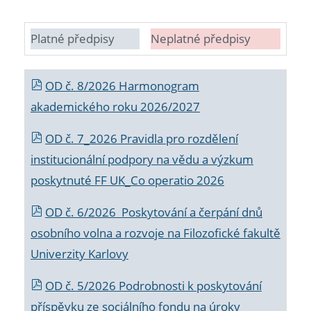
Platné předpisy
Neplatné předpisy
OD č. 8/2026 Harmonogram
akademického roku 2026/2027
OD č. 7_2026 Pravidla pro rozdělení
institucionální podpory na vědu a výzkum
poskytnuté FF UK_Co operatio 2026
OD č. 6/2026 Poskytování a čerpání dnů
osobního volna a rozvoje na Filozofické fakultě
Univerzity Karlovy
OD č. 5/2026 Podrobnosti k poskytování
příspěvku ze sociálního fondu na úroky