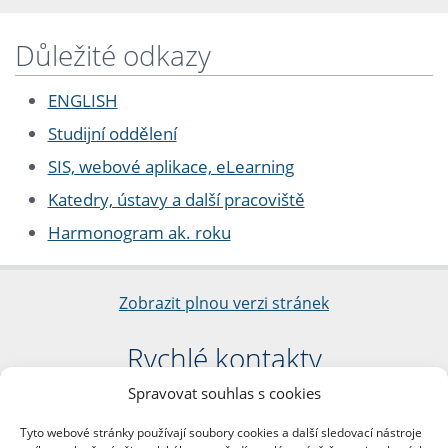
Důležité odkazy
ENGLISH
Studijní oddělení
SIS, webové aplikace, eLearning
Katedry, ústavy a další pracoviště
Harmonogram ak. roku
Zobrazit plnou verzi stránek
Rychlé kontakty
Spravovat souhlas s cookies
Filozofická fakulta
Univerzita Karlova
Tyto webové stránky používají soubory cookies a další sledovací nástroje
nám. Jana Palacha 1/2