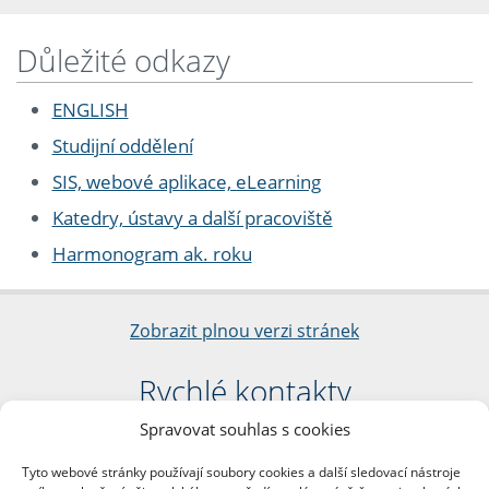
Důležité odkazy
ENGLISH
Studijní oddělení
SIS, webové aplikace, eLearning
Katedry, ústavy a další pracoviště
Harmonogram ak. roku
Zobrazit plnou verzi stránek
Rychlé kontakty
Spravovat souhlas s cookies
Filozofická fakulta
Univerzita Karlova
Tyto webové stránky používají soubory cookies a další sledovací nástroje
nám. Jana Palacha 1/2