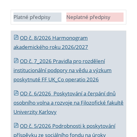
Platné předpisy
Neplatné předpisy
OD č. 8/2026 Harmonogram
akademického roku 2026/2027
OD č. 7_2026 Pravidla pro rozdělení
institucionální podpory na vědu a výzkum
poskytnuté FF UK_Co operatio 2026
OD č. 6/2026 Poskytování a čerpání dnů
osobního volna a rozvoje na Filozofické fakultě
Univerzity Karlovy
OD č. 5/2026 Podrobnosti k poskytování
příspěvku ze sociálního fondu na úroky