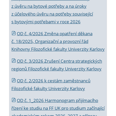
z úvěru na bytové potřeby a na úroky
z účelového úvěru na potřeby související
s bytovými potřebami v roce 2026
OD č. 4/2026 Změna opatření děkana
č. 18/2025, Organizační a provozní řád
Knihovny Filozofické fakulty Univerzity Karlovy
OD č. 3/2026 Zrušení Centra strategických
regionů Filozofické fakulty Univerzity Karlovy
OD č. 2/2026 k
cestám zaměstnanců
Filozofické fakulty Univerzity Karlovy
OD č. 1_2026 Harmonogram přijímacího
řízení ke studiu na FF UK pro studium začínající
akademickým rokem 2026_2027 a příprav