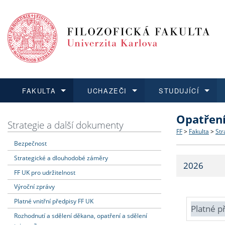
FAKULTA
UCHAZEČI
STUDUJÍCÍ
Opatřen
FAKULTA
UCHAZEČI
STUDUJÍCÍ
VĚDA A VÝZKUM
ZAHRANIČÍ
Struktura a
Co studova
Bakalářsk
O vědě a 
Aktuální n
Strategie a další dokumenty
FF
>
Fakulta
>
Str
Bezpečnost
Dozvědět se více
Podat přihlášku
Dozvědět se více
Dozvědět se více
Dozvědět se více
Strategie 
Učitelské 
Doktorské
Akademické
Vyjíždějící
Strategické a dlouhodobé záměry
2026
Podpora a
Informace 
Rigorózní 
Granty a p
Přijíždějíc
FF UK pro udržitelnost
Výroční zprávy
Absolventi
Vyjíždějíc
Platné vnitřní předpisy FF UK
Platné p
Rozhodnutí a sdělení děkana, opatření a sdělení
Fakultní š