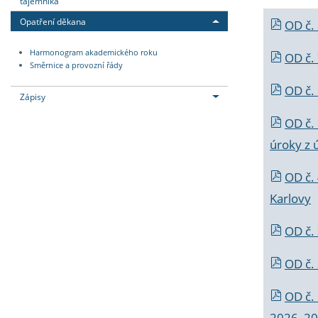
tajemníka
Opatření děkana
OD č.
Harmonogram akademického roku
OD č.
Směrnice a provozní řády
OD č. 
Zápisy
OD č.
úroky z 
OD č.
Karlovy
OD č. 
OD č.
OD č.
2026_202