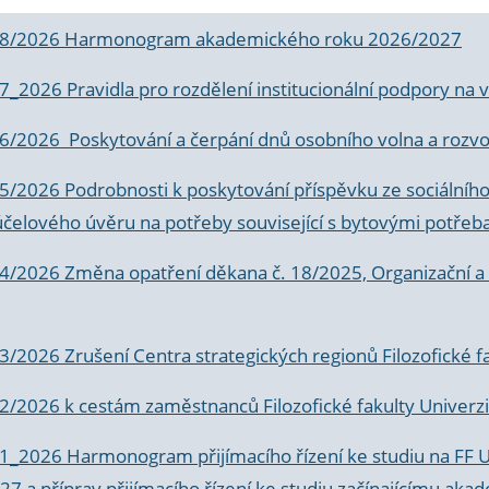
 8/2026 Harmonogram akademického roku 2026/2027
 7_2026 Pravidla pro rozdělení institucionální podpory n
6/2026 Poskytování a čerpání dnů osobního volna a rozvoje
 5/2026 Podrobnosti k poskytování příspěvku ze sociálníh
účelového úvěru na potřeby související s bytovými potřeb
 4/2026 Změna opatření děkana č. 18/2025, Organizační a p
3/2026 Zrušení Centra strategických regionů Filozofické f
 2/2026 k
cestám zaměstnanců Filozofické fakulty Univerzi
 1_2026 Harmonogram přijímacího řízení ke studiu na FF 
7 a příprav přijímacího řízení ke studiu začínajícímu 