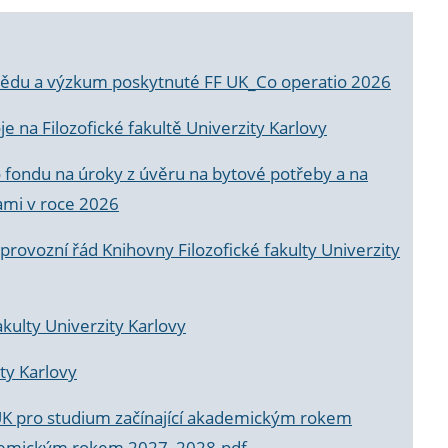
a vědu a výzkum poskytnuté FF UK_Co operatio 2026
 na Filozofické fakultě Univerzity Karlovy
o fondu na úroky z úvěru na bytové potřeby a na
ami v roce 2026
rovozní řád Knihovny Filozofické fakulty Univerzity
akulty Univerzity Karlovy
ty Karlovy
UK pro studium začínající akademickým rokem
akademickým rokem 2027_2028.pdf