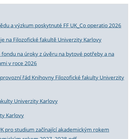
a vědu a výzkum poskytnuté FF UK_Co operatio 2026
 na Filozofické fakultě Univerzity Karlovy
o fondu na úroky z úvěru na bytové potřeby a na
ami v roce 2026
rovozní řád Knihovny Filozofické fakulty Univerzity
akulty Univerzity Karlovy
ty Karlovy
UK pro studium začínající akademickým rokem
akademickým rokem 2027_2028.pdf