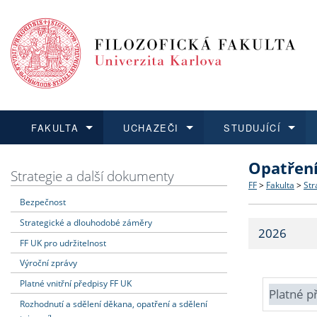
FAKULTA
UCHAZEČI
STUDUJÍCÍ
Opatřen
FAKULTA
UCHAZEČI
STUDUJÍCÍ
VĚDA A VÝZKUM
ZAHRANIČÍ
Struktura a
Co studova
Bakalářsk
O vědě a 
Aktuální n
Strategie a další dokumenty
FF
>
Fakulta
>
Str
Bezpečnost
Dozvědět se více
Podat přihlášku
Dozvědět se více
Dozvědět se více
Dozvědět se více
Strategie 
Učitelské 
Doktorské
Akademické
Vyjíždějící
Strategické a dlouhodobé záměry
2026
Podpora a
Informace 
Rigorózní 
Granty a p
Přijíždějíc
FF UK pro udržitelnost
Výroční zprávy
Absolventi
Vyjíždějíc
Platné vnitřní předpisy FF UK
Platné p
Rozhodnutí a sdělení děkana, opatření a sdělení
Fakultní š