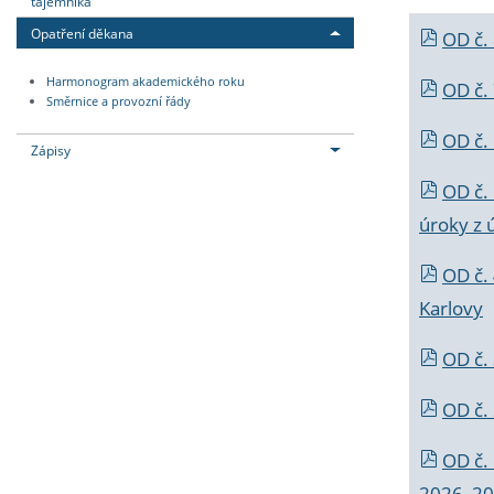
tajemníka
Opatření děkana
OD č.
Harmonogram akademického roku
OD č.
Směrnice a provozní řády
OD č. 
Zápisy
OD č.
úroky z 
OD č.
Karlovy
OD č. 
OD č.
OD č.
2026_202