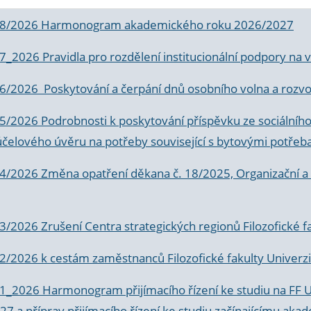
 8/2026 Harmonogram akademického roku 2026/2027
 7_2026 Pravidla pro rozdělení institucionální podpory n
6/2026 Poskytování a čerpání dnů osobního volna a rozvoje
 5/2026 Podrobnosti k poskytování příspěvku ze sociálníh
účelového úvěru na potřeby související s bytovými potřeb
 4/2026 Změna opatření děkana č. 18/2025, Organizační a p
3/2026 Zrušení Centra strategických regionů Filozofické f
 2/2026 k
cestám zaměstnanců Filozofické fakulty Univerzi
 1_2026 Harmonogram přijímacího řízení ke studiu na FF 
7 a příprav přijímacího řízení ke studiu začínajícímu 