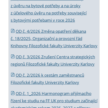
z úvěru na bytové potřeby a na úroky
z účelového úvěru na potřeby související
s bytovými potřebami v roce 2026
OD č. 4/2026 Změna opatření děkana
č. 18/2025, Organizační a provozní řád
Knihovny Filozofické fakulty Univerzity Karlovy
OD č. 3/2026 Zrušení Centra strategických
regionů Filozofické fakulty Univerzity Karlovy
OD č. 2/2026 k
cestám zaměstnanců
Filozofické fakulty Univerzity Karlovy
OD č. 1_2026 Harmonogram přijímacího
řízení ke studiu na FF UK pro studium začínající
akademickým rokem 2026_2027 a příprav