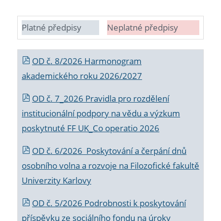
Platné předpisy
Neplatné předpisy
OD č. 8/2026 Harmonogram
akademického roku 2026/2027
OD č. 7_2026 Pravidla pro rozdělení
institucionální podpory na vědu a výzkum
poskytnuté FF UK_Co operatio 2026
OD č. 6/2026 Poskytování a čerpání dnů
osobního volna a rozvoje na Filozofické fakultě
Univerzity Karlovy
OD č. 5/2026 Podrobnosti k poskytování
příspěvku ze sociálního fondu na úroky