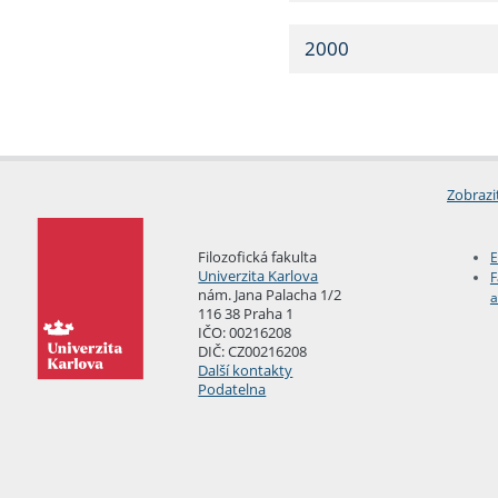
2000
Zobrazi
Filozofická fakulta
E
Univerzita Karlova
F
nám. Jana Palacha 1/2
a
116 38 Praha 1
IČO: 00216208
DIČ: CZ00216208
Další kontakty
Podatelna