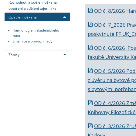
Rozhodnutí a sdělení děkana,
opatření a sdělení tajemníka
OD č. 8/2026 Ha
Opatření děkana
OD č. 7_2026 Prav
Harmonogram akademického
poskytnuté FF UK_C
roku
Směrnice a provozní řády
OD č. 6/2026 Posk
Zápisy
fakultě Univerzity K
OD č. 5/2026 Podr
z úvěru na bytové po
s bytovými potřebam
OD č. 4/2026 Změ
Knihovny Filozofické
OD č. 3/2026 Zruš
Karlovy