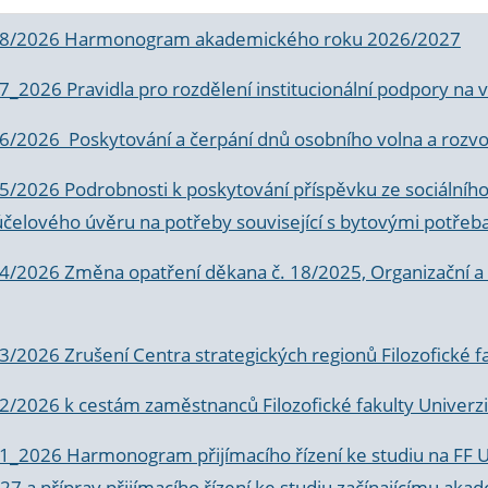
 8/2026 Harmonogram akademického roku 2026/2027
 7_2026 Pravidla pro rozdělení institucionální podpory n
6/2026 Poskytování a čerpání dnů osobního volna a rozvoje
 5/2026 Podrobnosti k poskytování příspěvku ze sociálníh
účelového úvěru na potřeby související s bytovými potřeb
 4/2026 Změna opatření děkana č. 18/2025, Organizační a p
3/2026 Zrušení Centra strategických regionů Filozofické f
 2/2026 k
cestám zaměstnanců Filozofické fakulty Univerzi
 1_2026 Harmonogram přijímacího řízení ke studiu na FF 
7 a příprav přijímacího řízení ke studiu začínajícímu 