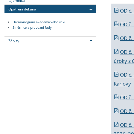
tajemníka
Opatření děkana
OD č.
Harmonogram akademického roku
OD č.
Směrnice a provozní řády
OD č. 
Zápisy
OD č.
úroky z 
OD č.
Karlovy
OD č. 
OD č.
OD č.
2026_202