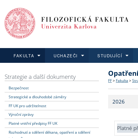
FAKULTA
UCHAZEČI
STUDUJÍCÍ
Opatřen
FAKULTA
UCHAZEČI
STUDUJÍCÍ
VĚDA A VÝZKUM
ZAHRANIČÍ
Struktura a
Co studova
Bakalářsk
O vědě a 
Aktuální n
Strategie a další dokumenty
FF
>
Fakulta
>
Str
Bezpečnost
Dozvědět se více
Podat přihlášku
Dozvědět se více
Dozvědět se více
Dozvědět se více
Strategie 
Učitelské 
Doktorské
Akademické
Vyjíždějící
Strategické a dlouhodobé záměry
2026
Podpora a
Informace 
Rigorózní 
Granty a p
Přijíždějíc
FF UK pro udržitelnost
Výroční zprávy
Absolventi
Vyjíždějíc
Platné vnitřní předpisy FF UK
Platné p
Rozhodnutí a sdělení děkana, opatření a sdělení
Fakultní š