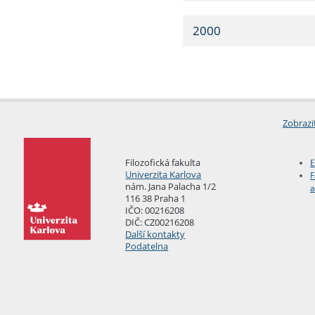
2000
Zobrazi
Filozofická fakulta
E
Univerzita Karlova
F
nám. Jana Palacha 1/2
a
116 38 Praha 1
IČO: 00216208
DIČ: CZ00216208
Další kontakty
Podatelna