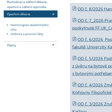
Rozhodnutí a sdělení děkana,
opatření a sdělení tajemníka
OD č. 8/2026 Ha
Opatření děkana
OD č. 7_2026 Prav
Harmonogram akademického
poskytnuté FF UK_C
roku
Směrnice a provozní řády
OD č. 6/2026 Posk
Zápisy
fakultě Univerzity K
OD č. 5/2026 Podr
z úvěru na bytové po
s bytovými potřebam
OD č. 4/2026 Změ
Knihovny Filozofické
OD č. 3/2026 Zruš
Karlovy