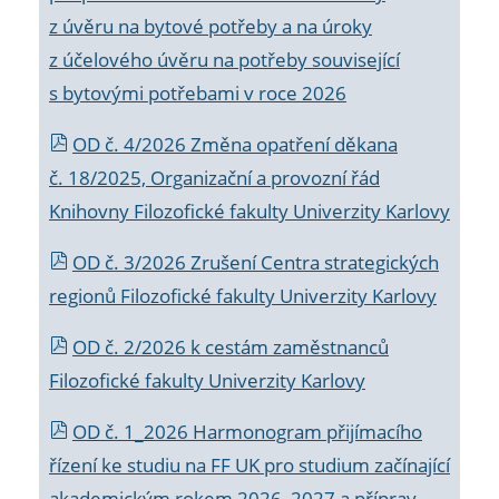
z úvěru na bytové potřeby a na úroky
z účelového úvěru na potřeby související
s bytovými potřebami v roce 2026
OD č. 4/2026 Změna opatření děkana
č. 18/2025, Organizační a provozní řád
Knihovny Filozofické fakulty Univerzity Karlovy
OD č. 3/2026 Zrušení Centra strategických
regionů Filozofické fakulty Univerzity Karlovy
OD č. 2/2026 k
cestám zaměstnanců
Filozofické fakulty Univerzity Karlovy
OD č. 1_2026 Harmonogram přijímacího
řízení ke studiu na FF UK pro studium začínající
akademickým rokem 2026_2027 a příprav