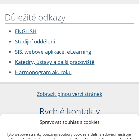
Důležité odkazy
ENGLISH
Studijní oddělení
SIS, webové aplikace, eLearning
Katedry, ústavy a další pracoviště
Harmonogram ak. roku
Zobrazit plnou verzi stránek
Rychlé kontakty
Spravovat souhlas s cookies
Filozofická fakulta
Univerzita Karlova
Tyto webové stránky používají soubory cookies a další sledovací nástroje
nám. Jana Palacha 1/2