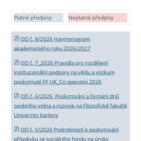
Platné předpisy
Neplatné předpisy
OD č. 8/2026 Harmonogram
akademického roku 2026/2027
OD č. 7_2026 Pravidla pro rozdělení
institucionální podpory na vědu a výzkum
poskytnuté FF UK_Co operatio 2026
OD č. 6/2026 Poskytování a čerpání dnů
osobního volna a rozvoje na Filozofické fakultě
Univerzity Karlovy
OD č. 5/2026 Podrobnosti k poskytování
příspěvku ze sociálního fondu na úroky