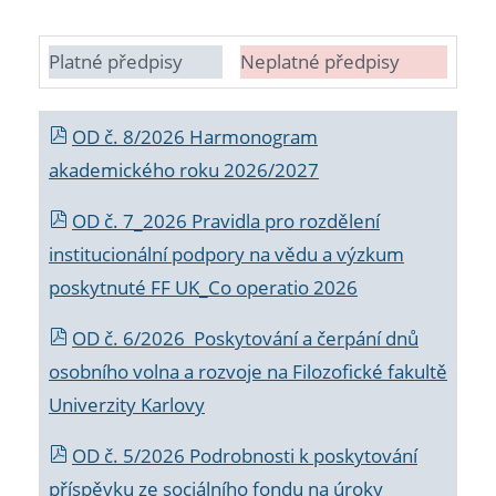
Platné předpisy
Neplatné předpisy
OD č. 8/2026 Harmonogram
akademického roku 2026/2027
OD č. 7_2026 Pravidla pro rozdělení
institucionální podpory na vědu a výzkum
poskytnuté FF UK_Co operatio 2026
OD č. 6/2026 Poskytování a čerpání dnů
osobního volna a rozvoje na Filozofické fakultě
Univerzity Karlovy
OD č. 5/2026 Podrobnosti k poskytování
příspěvku ze sociálního fondu na úroky