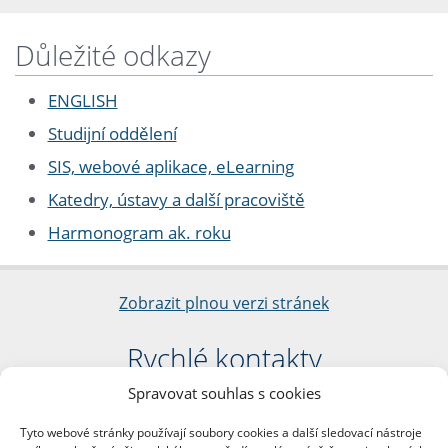
Důležité odkazy
ENGLISH
Studijní oddělení
SIS, webové aplikace, eLearning
Katedry, ústavy a další pracoviště
Harmonogram ak. roku
Zobrazit plnou verzi stránek
Rychlé kontakty
Spravovat souhlas s cookies
Filozofická fakulta
Univerzita Karlova
Tyto webové stránky používají soubory cookies a další sledovací nástroje
nám. Jana Palacha 1/2