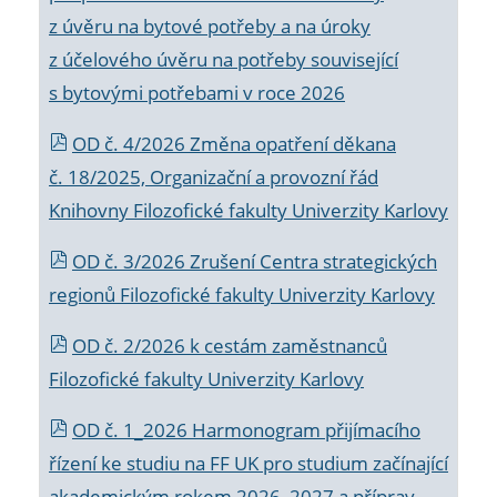
z úvěru na bytové potřeby a na úroky
z účelového úvěru na potřeby související
s bytovými potřebami v roce 2026
OD č. 4/2026 Změna opatření děkana
č. 18/2025, Organizační a provozní řád
Knihovny Filozofické fakulty Univerzity Karlovy
OD č. 3/2026 Zrušení Centra strategických
regionů Filozofické fakulty Univerzity Karlovy
OD č. 2/2026 k
cestám zaměstnanců
Filozofické fakulty Univerzity Karlovy
OD č. 1_2026 Harmonogram přijímacího
řízení ke studiu na FF UK pro studium začínající
akademickým rokem 2026_2027 a příprav