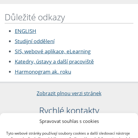
Důležité odkazy
ENGLISH
Studijní oddělení
SIS, webové aplikace, eLearning
Katedry, ústavy a další pracoviště
Harmonogram ak. roku
Zobrazit plnou verzi stránek
Rychlé kontakty
Spravovat souhlas s cookies
Filozofická fakulta
Univerzita Karlova
Tyto webové stránky používají soubory cookies a další sledovací nástroje
nám. Jana Palacha 1/2