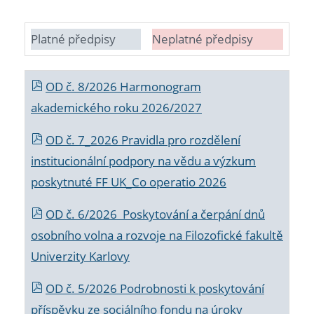
Platné předpisy
Neplatné předpisy
OD č. 8/2026 Harmonogram
akademického roku 2026/2027
OD č. 7_2026 Pravidla pro rozdělení
institucionální podpory na vědu a výzkum
poskytnuté FF UK_Co operatio 2026
OD č. 6/2026 Poskytování a čerpání dnů
osobního volna a rozvoje na Filozofické fakultě
Univerzity Karlovy
OD č. 5/2026 Podrobnosti k poskytování
příspěvku ze sociálního fondu na úroky