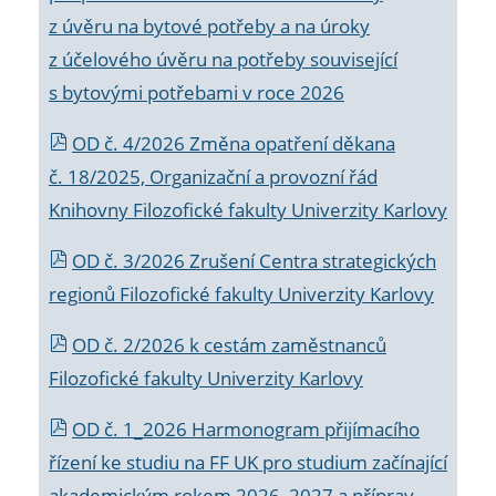
z úvěru na bytové potřeby a na úroky
z účelového úvěru na potřeby související
s bytovými potřebami v roce 2026
OD č. 4/2026 Změna opatření děkana
č. 18/2025, Organizační a provozní řád
Knihovny Filozofické fakulty Univerzity Karlovy
OD č. 3/2026 Zrušení Centra strategických
regionů Filozofické fakulty Univerzity Karlovy
OD č. 2/2026 k
cestám zaměstnanců
Filozofické fakulty Univerzity Karlovy
OD č. 1_2026 Harmonogram přijímacího
řízení ke studiu na FF UK pro studium začínající
akademickým rokem 2026_2027 a příprav