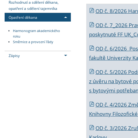
Rozhodnutí a sdělení děkana,
opatření a sdělení tajemníka
OD č. 8/2026 Ha
Opatření děkana
OD č. 7_2026 Prav
Harmonogram akademického
poskytnuté FF UK_C
roku
Směrnice a provozní řády
OD č. 6/2026 Posk
Zápisy
fakultě Univerzity K
OD č. 5/2026 Podr
z úvěru na bytové po
s bytovými potřebam
OD č. 4/2026 Změ
Knihovny Filozofické
OD č. 3/2026 Zruš
Karlovy