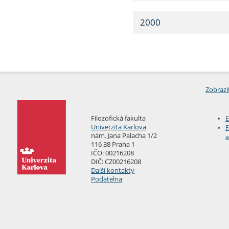
2000
Zobrazi
Filozofická fakulta
E
Univerzita Karlova
F
nám. Jana Palacha 1/2
a
116 38 Praha 1
IČO: 00216208
DIČ: CZ00216208
Další kontakty
Podatelna