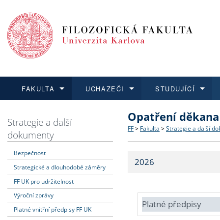
FAKULTA
UCHAZEČI
STUDUJÍCÍ
Opatření děkana
FAKULTA
UCHAZEČI
STUDUJÍCÍ
VĚDA A VÝZKUM
ZAHRANIČÍ
Struktura a historie
Co studovat a jak se přihlá
Bakalářské a magisterské
O vědě a výzkumu na FF
Aktuální nabídky a výběrov
Strategie a další
FF
>
Fakulta
>
Strategie a další d
dokumenty
Dozvědět se více
Podat přihlášku
Dozvědět se více
Dozvědět se více
Dozvědět se více
Strategie a další dokumen
Učitelské studijní program
Doktorské studium
Akademické kvalifikace
Vyjíždějící studenti
Bezpečnost
2026
Strategické a dlouhodobé záměry
Podpora a benefity pro z
Informace k průběhu přijím
Rigorózní řízení
Granty a projekty
Přijíždějící studenti
FF UK pro udržitelnost
Absolventi fakulty
Vyjíždějící zaměstnanci
Výroční zprávy
Platné předpisy
Platné vnitřní předpisy FF UK
Fakultní školy FF UK