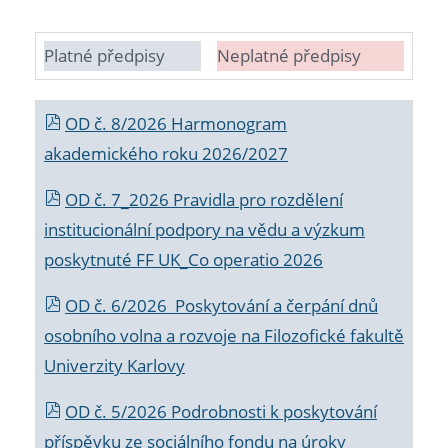
Platné předpisy
Neplatné předpisy
OD č. 8/2026 Harmonogram
akademického roku 2026/2027
OD č. 7_2026 Pravidla pro rozdělení
institucionální podpory na vědu a výzkum
poskytnuté FF UK_Co operatio 2026
OD č. 6/2026 Poskytování a čerpání dnů
osobního volna a rozvoje na Filozofické fakultě
Univerzity Karlovy
OD č. 5/2026 Podrobnosti k poskytování
příspěvku ze sociálního fondu na úroky