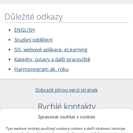
Důležité odkazy
ENGLISH
Studijní oddělení
SIS, webové aplikace, eLearning
Katedry, ústavy a další pracoviště
Harmonogram ak. roku
Zobrazit plnou verzi stránek
Rychlé kontakty
Spravovat souhlas s cookies
Filozofická fakulta
Univerzita Karlova
Tyto webové stránky používají soubory cookies a další sledovací nástroje
nám. Jana Palacha 1/2