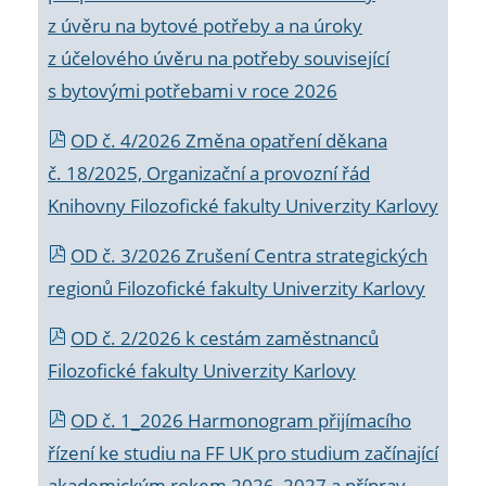
z úvěru na bytové potřeby a na úroky
z účelového úvěru na potřeby související
s bytovými potřebami v roce 2026
OD č. 4/2026 Změna opatření děkana
č. 18/2025, Organizační a provozní řád
Knihovny Filozofické fakulty Univerzity Karlovy
OD č. 3/2026 Zrušení Centra strategických
regionů Filozofické fakulty Univerzity Karlovy
OD č. 2/2026 k
cestám zaměstnanců
Filozofické fakulty Univerzity Karlovy
OD č. 1_2026 Harmonogram přijímacího
řízení ke studiu na FF UK pro studium začínající
akademickým rokem 2026_2027 a příprav