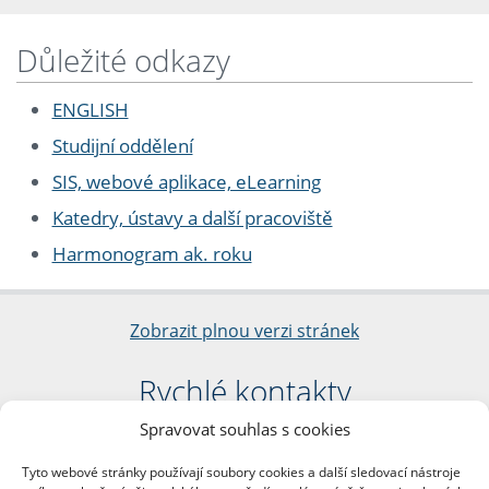
Důležité odkazy
ENGLISH
Studijní oddělení
SIS, webové aplikace, eLearning
Katedry, ústavy a další pracoviště
Harmonogram ak. roku
Zobrazit plnou verzi stránek
Rychlé kontakty
Spravovat souhlas s cookies
Filozofická fakulta
Univerzita Karlova
Tyto webové stránky používají soubory cookies a další sledovací nástroje
nám. Jana Palacha 1/2