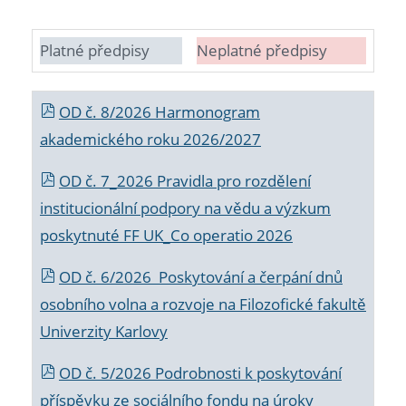
Platné předpisy
Neplatné předpisy
OD č. 8/2026 Harmonogram
akademického roku 2026/2027
OD č. 7_2026 Pravidla pro rozdělení
institucionální podpory na vědu a výzkum
poskytnuté FF UK_Co operatio 2026
OD č. 6/2026 Poskytování a čerpání dnů
osobního volna a rozvoje na Filozofické fakultě
Univerzity Karlovy
OD č. 5/2026 Podrobnosti k poskytování
příspěvku ze sociálního fondu na úroky