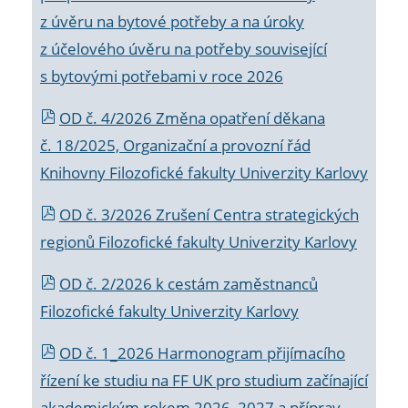
z úvěru na bytové potřeby a na úroky
z účelového úvěru na potřeby související
s bytovými potřebami v roce 2026
OD č. 4/2026 Změna opatření děkana
č. 18/2025, Organizační a provozní řád
Knihovny Filozofické fakulty Univerzity Karlovy
OD č. 3/2026 Zrušení Centra strategických
regionů Filozofické fakulty Univerzity Karlovy
OD č. 2/2026 k
cestám zaměstnanců
Filozofické fakulty Univerzity Karlovy
OD č. 1_2026 Harmonogram přijímacího
řízení ke studiu na FF UK pro studium začínající
akademickým rokem 2026_2027 a příprav