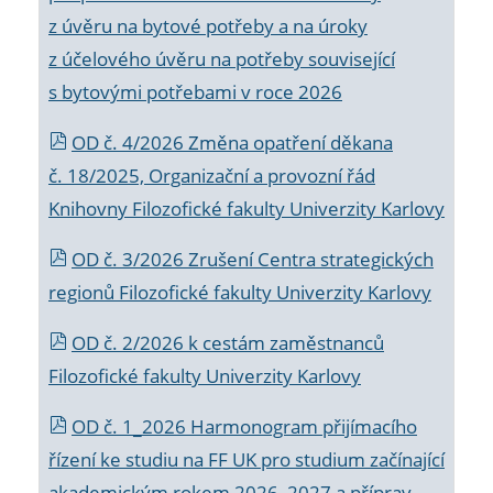
z úvěru na bytové potřeby a na úroky
z účelového úvěru na potřeby související
s bytovými potřebami v roce 2026
OD č. 4/2026 Změna opatření děkana
č. 18/2025, Organizační a provozní řád
Knihovny Filozofické fakulty Univerzity Karlovy
OD č. 3/2026 Zrušení Centra strategických
regionů Filozofické fakulty Univerzity Karlovy
OD č. 2/2026 k
cestám zaměstnanců
Filozofické fakulty Univerzity Karlovy
OD č. 1_2026 Harmonogram přijímacího
řízení ke studiu na FF UK pro studium začínající
akademickým rokem 2026_2027 a příprav