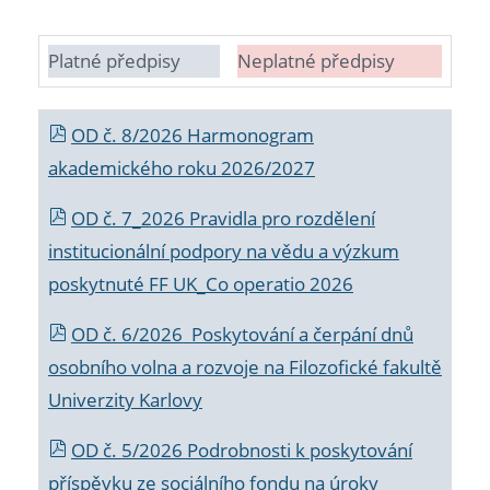
Platné předpisy
Neplatné předpisy
OD č. 8/2026 Harmonogram
akademického roku 2026/2027
OD č. 7_2026 Pravidla pro rozdělení
institucionální podpory na vědu a výzkum
poskytnuté FF UK_Co operatio 2026
OD č. 6/2026 Poskytování a čerpání dnů
osobního volna a rozvoje na Filozofické fakultě
Univerzity Karlovy
OD č. 5/2026 Podrobnosti k poskytování
příspěvku ze sociálního fondu na úroky