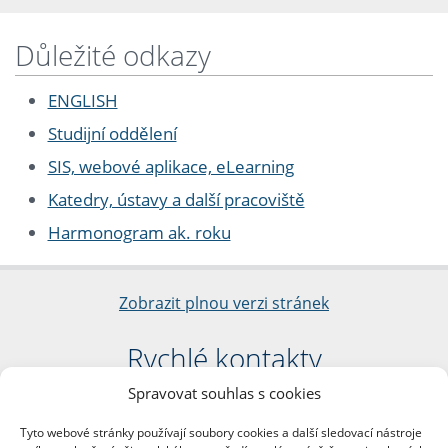
Důležité odkazy
ENGLISH
Studijní oddělení
SIS, webové aplikace, eLearning
Katedry, ústavy a další pracoviště
Harmonogram ak. roku
Zobrazit plnou verzi stránek
Rychlé kontakty
Spravovat souhlas s cookies
Filozofická fakulta
Univerzita Karlova
Tyto webové stránky používají soubory cookies a další sledovací nástroje
nám. Jana Palacha 1/2