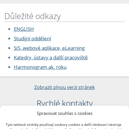
Důležité odkazy
ENGLISH
Studijní oddělení
SIS, webové aplikace, eLearning
Katedry, ústavy a další pracoviště
Harmonogram ak. roku
Zobrazit plnou verzi stránek
Rychlé kontakty
Spravovat souhlas s cookies
Filozofická fakulta
Univerzita Karlova
Tyto webové stránky používají soubory cookies a další sledovací nástroje
nám. Jana Palacha 1/2