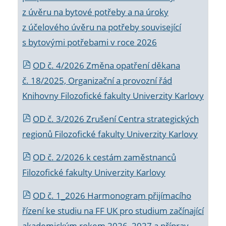
z úvěru na bytové potřeby a na úroky
z účelového úvěru na potřeby související
s bytovými potřebami v roce 2026
OD č. 4/2026 Změna opatření děkana
č. 18/2025, Organizační a provozní řád
Knihovny Filozofické fakulty Univerzity Karlovy
OD č. 3/2026 Zrušení Centra strategických
regionů Filozofické fakulty Univerzity Karlovy
OD č. 2/2026 k
cestám zaměstnanců
Filozofické fakulty Univerzity Karlovy
OD č. 1_2026 Harmonogram přijímacího
řízení ke studiu na FF UK pro studium začínající
akademickým rokem 2026_2027 a příprav