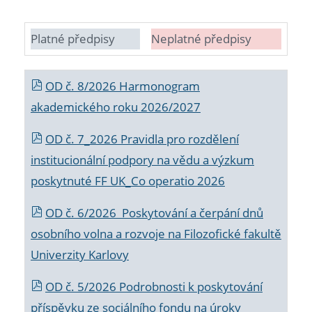
Platné předpisy
Neplatné předpisy
OD č. 8/2026 Harmonogram
akademického roku 2026/2027
OD č. 7_2026 Pravidla pro rozdělení
institucionální podpory na vědu a výzkum
poskytnuté FF UK_Co operatio 2026
OD č. 6/2026 Poskytování a čerpání dnů
osobního volna a rozvoje na Filozofické fakultě
Univerzity Karlovy
OD č. 5/2026 Podrobnosti k poskytování
příspěvku ze sociálního fondu na úroky