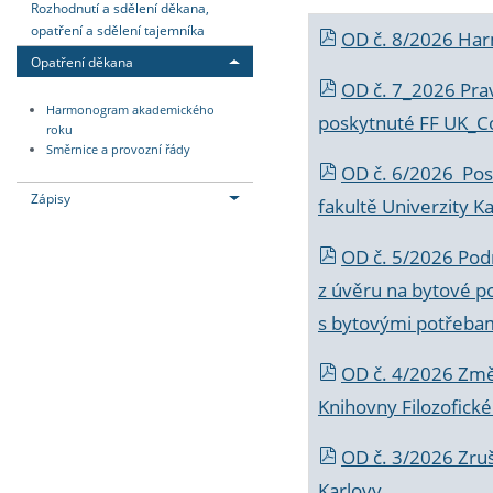
Rozhodnutí a sdělení děkana,
opatření a sdělení tajemníka
OD č. 8/2026 Ha
Opatření děkana
OD č. 7_2026 Prav
Harmonogram akademického
poskytnuté FF UK_C
roku
Směrnice a provozní řády
OD č. 6/2026 Posk
Zápisy
fakultě Univerzity K
OD č. 5/2026 Podr
z úvěru na bytové po
s bytovými potřebam
OD č. 4/2026 Změ
Knihovny Filozofické
OD č. 3/2026 Zruš
Karlovy