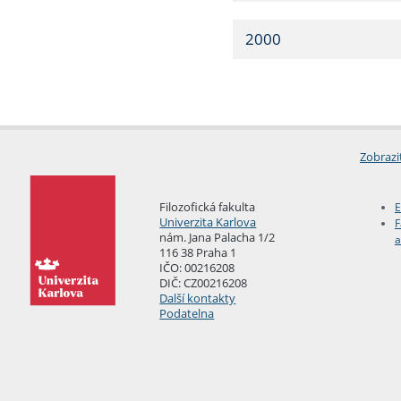
2000
Zobrazi
Filozofická fakulta
E
Univerzita Karlova
F
nám. Jana Palacha 1/2
a
116 38 Praha 1
IČO: 00216208
DIČ: CZ00216208
Další kontakty
Podatelna