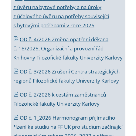
z úvěru na bytové potřeby a na úroky
z účelového úvěru na potřeby související
s bytovými potřebami v roce 2026
OD č. 4/2026 Změna opatření děkana
č. 18/2025, Organizační a provozní řád
Knihovny Filozofické fakulty Univerzity Karlovy
OD č. 3/2026 Zrušení Centra strategických
regionů Filozofické fakulty Univerzity Karlovy
OD č. 2/2026 k
cestám zaměstnanců
Filozofické fakulty Univerzity Karlovy
OD č. 1_2026 Harmonogram přijímacího
řízení ke studiu na FF UK pro studium začínající
akademickým rokem 2026_2027 a příprav