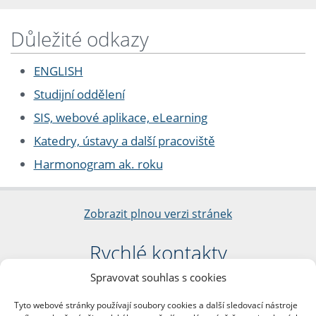
Důležité odkazy
ENGLISH
Studijní oddělení
SIS, webové aplikace, eLearning
Katedry, ústavy a další pracoviště
Harmonogram ak. roku
Zobrazit plnou verzi stránek
Rychlé kontakty
Spravovat souhlas s cookies
Filozofická fakulta
Univerzita Karlova
Tyto webové stránky používají soubory cookies a další sledovací nástroje
nám. Jana Palacha 1/2