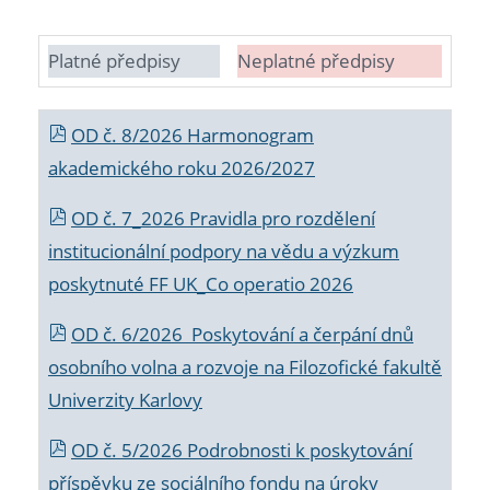
Platné předpisy
Neplatné předpisy
OD č. 8/2026 Harmonogram
akademického roku 2026/2027
OD č. 7_2026 Pravidla pro rozdělení
institucionální podpory na vědu a výzkum
poskytnuté FF UK_Co operatio 2026
OD č. 6/2026 Poskytování a čerpání dnů
osobního volna a rozvoje na Filozofické fakultě
Univerzity Karlovy
OD č. 5/2026 Podrobnosti k poskytování
příspěvku ze sociálního fondu na úroky