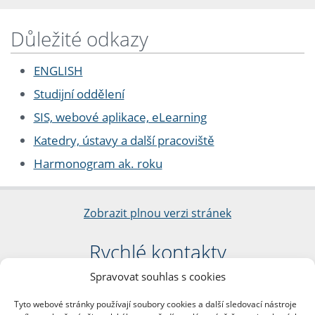
Důležité odkazy
ENGLISH
Studijní oddělení
SIS, webové aplikace, eLearning
Katedry, ústavy a další pracoviště
Harmonogram ak. roku
Zobrazit plnou verzi stránek
Rychlé kontakty
Spravovat souhlas s cookies
Filozofická fakulta
Univerzita Karlova
Tyto webové stránky používají soubory cookies a další sledovací nástroje
nám. Jana Palacha 1/2