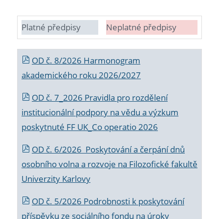
Platné předpisy
Neplatné předpisy
OD č. 8/2026 Harmonogram
akademického roku 2026/2027
OD č. 7_2026 Pravidla pro rozdělení
institucionální podpory na vědu a výzkum
poskytnuté FF UK_Co operatio 2026
OD č. 6/2026 Poskytování a čerpání dnů
osobního volna a rozvoje na Filozofické fakultě
Univerzity Karlovy
OD č. 5/2026 Podrobnosti k poskytování
příspěvku ze sociálního fondu na úroky