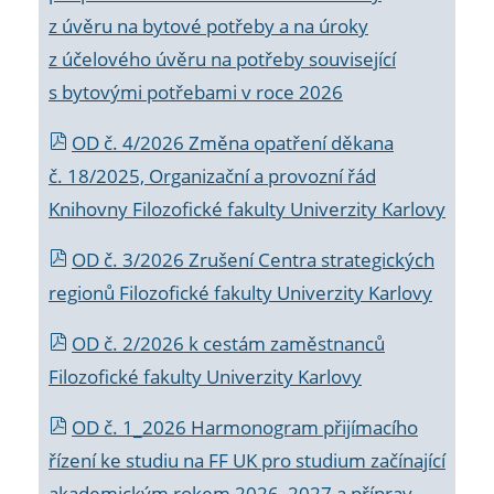
z úvěru na bytové potřeby a na úroky
z účelového úvěru na potřeby související
s bytovými potřebami v roce 2026
OD č. 4/2026 Změna opatření děkana
č. 18/2025, Organizační a provozní řád
Knihovny Filozofické fakulty Univerzity Karlovy
OD č. 3/2026 Zrušení Centra strategických
regionů Filozofické fakulty Univerzity Karlovy
OD č. 2/2026 k
cestám zaměstnanců
Filozofické fakulty Univerzity Karlovy
OD č. 1_2026 Harmonogram přijímacího
řízení ke studiu na FF UK pro studium začínající
akademickým rokem 2026_2027 a příprav