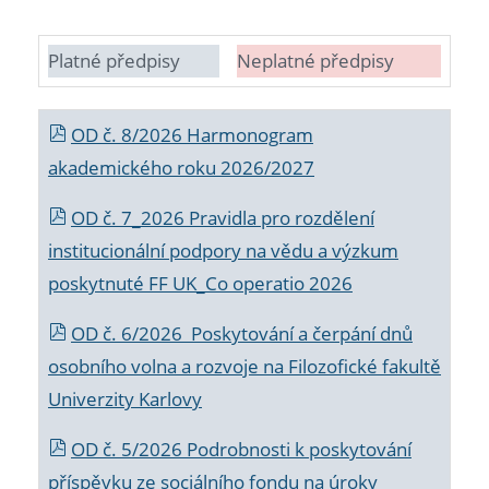
Platné předpisy
Neplatné předpisy
OD č. 8/2026 Harmonogram
akademického roku 2026/2027
OD č. 7_2026 Pravidla pro rozdělení
institucionální podpory na vědu a výzkum
poskytnuté FF UK_Co operatio 2026
OD č. 6/2026 Poskytování a čerpání dnů
osobního volna a rozvoje na Filozofické fakultě
Univerzity Karlovy
OD č. 5/2026 Podrobnosti k poskytování
příspěvku ze sociálního fondu na úroky