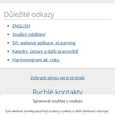
Důležité odkazy
ENGLISH
Studijní oddělení
SIS, webové aplikace, eLearning
Katedry, ústavy a další pracoviště
Harmonogram ak. roku
Zobrazit plnou verzi stránek
Rychlé kontakty
Spravovat souhlas s cookies
Filozofická fakulta
Univerzita Karlova
Tyto webové stránky používají soubory cookies a další sledovací nástroje
nám. Jana Palacha 1/2