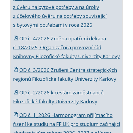
z úvěru na bytové potřeby a na úroky
z účelového úvěru na potřeby související
s bytovými potřebami v roce 2026
OD č. 4/2026 Změna opatření děkana
č. 18/2025, Organizační a provozní řád
Knihovny Filozofické fakulty Univerzity Karlovy
OD č. 3/2026 Zrušení Centra strategických
regionů Filozofické fakulty Univerzity Karlovy
OD č. 2/2026 k
cestám zaměstnanců
Filozofické fakulty Univerzity Karlovy
OD č. 1_2026 Harmonogram přijímacího
řízení ke studiu na FF UK pro studium začínající
akademickým rokem 2026_2027 a příprav