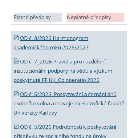
Platné předpisy
Neplatné předpisy
OD č. 8/2026 Harmonogram
akademického roku 2026/2027
OD č. 7_2026 Pravidla pro rozdělení
institucionální podpory na vědu a výzkum
poskytnuté FF UK_Co operatio 2026
OD č. 6/2026 Poskytování a čerpání dnů
osobního volna a rozvoje na Filozofické fakultě
Univerzity Karlovy
OD č. 5/2026 Podrobnosti k poskytování
příspěvku ze sociálního fondu na úroky