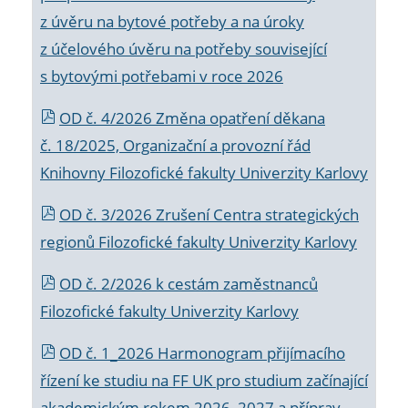
z úvěru na bytové potřeby a na úroky
z účelového úvěru na potřeby související
s bytovými potřebami v roce 2026
OD č. 4/2026 Změna opatření děkana
č. 18/2025, Organizační a provozní řád
Knihovny Filozofické fakulty Univerzity Karlovy
OD č. 3/2026 Zrušení Centra strategických
regionů Filozofické fakulty Univerzity Karlovy
OD č. 2/2026 k
cestám zaměstnanců
Filozofické fakulty Univerzity Karlovy
OD č. 1_2026 Harmonogram přijímacího
řízení ke studiu na FF UK pro studium začínající
akademickým rokem 2026_2027 a příprav