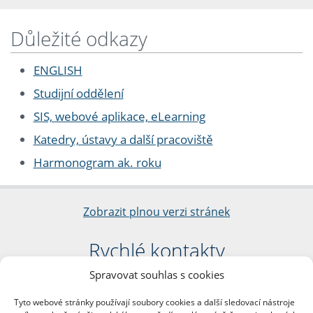
Důležité odkazy
ENGLISH
Studijní oddělení
SIS, webové aplikace, eLearning
Katedry, ústavy a další pracoviště
Harmonogram ak. roku
Zobrazit plnou verzi stránek
Rychlé kontakty
Spravovat souhlas s cookies
Filozofická fakulta
Univerzita Karlova
Tyto webové stránky používají soubory cookies a další sledovací nástroje
nám. Jana Palacha 1/2