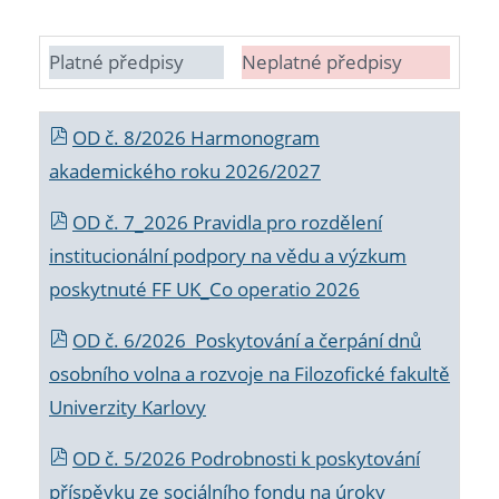
Platné předpisy
Neplatné předpisy
OD č. 8/2026 Harmonogram
akademického roku 2026/2027
OD č. 7_2026 Pravidla pro rozdělení
institucionální podpory na vědu a výzkum
poskytnuté FF UK_Co operatio 2026
OD č. 6/2026 Poskytování a čerpání dnů
osobního volna a rozvoje na Filozofické fakultě
Univerzity Karlovy
OD č. 5/2026 Podrobnosti k poskytování
příspěvku ze sociálního fondu na úroky