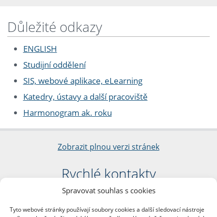
Důležité odkazy
ENGLISH
Studijní oddělení
SIS, webové aplikace, eLearning
Katedry, ústavy a další pracoviště
Harmonogram ak. roku
Zobrazit plnou verzi stránek
Rychlé kontakty
Spravovat souhlas s cookies
Filozofická fakulta
Univerzita Karlova
Tyto webové stránky používají soubory cookies a další sledovací nástroje
nám. Jana Palacha 1/2