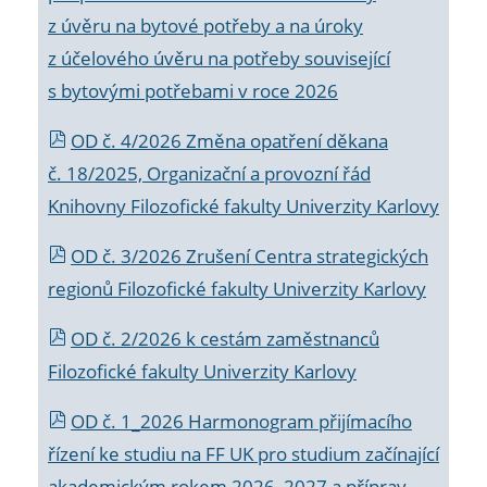
z úvěru na bytové potřeby a na úroky
z účelového úvěru na potřeby související
s bytovými potřebami v roce 2026
OD č. 4/2026 Změna opatření děkana
č. 18/2025, Organizační a provozní řád
Knihovny Filozofické fakulty Univerzity Karlovy
OD č. 3/2026 Zrušení Centra strategických
regionů Filozofické fakulty Univerzity Karlovy
OD č. 2/2026 k
cestám zaměstnanců
Filozofické fakulty Univerzity Karlovy
OD č. 1_2026 Harmonogram přijímacího
řízení ke studiu na FF UK pro studium začínající
akademickým rokem 2026_2027 a příprav