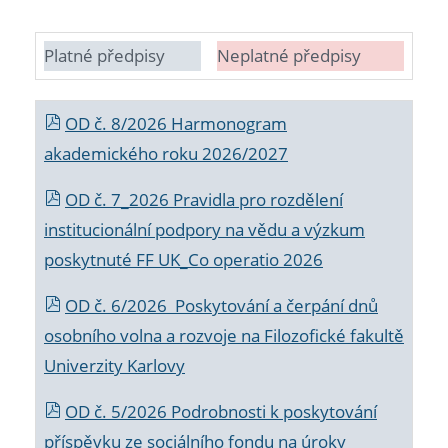
Platné předpisy
Neplatné předpisy
OD č. 8/2026 Harmonogram
akademického roku 2026/2027
OD č. 7_2026 Pravidla pro rozdělení
institucionální podpory na vědu a výzkum
poskytnuté FF UK_Co operatio 2026
OD č. 6/2026 Poskytování a čerpání dnů
osobního volna a rozvoje na Filozofické fakultě
Univerzity Karlovy
OD č. 5/2026 Podrobnosti k poskytování
příspěvku ze sociálního fondu na úroky