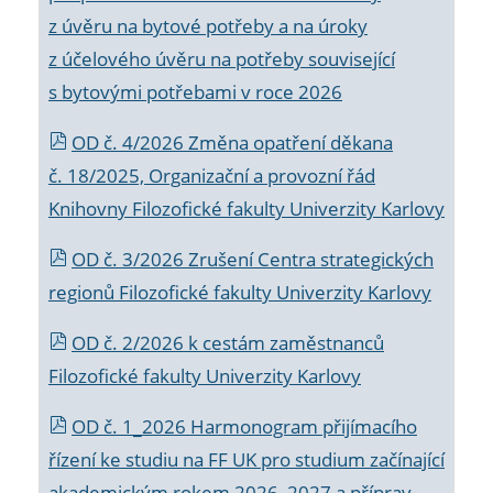
z úvěru na bytové potřeby a na úroky
z účelového úvěru na potřeby související
s bytovými potřebami v roce 2026
OD č. 4/2026 Změna opatření děkana
č. 18/2025, Organizační a provozní řád
Knihovny Filozofické fakulty Univerzity Karlovy
OD č. 3/2026 Zrušení Centra strategických
regionů Filozofické fakulty Univerzity Karlovy
OD č. 2/2026 k
cestám zaměstnanců
Filozofické fakulty Univerzity Karlovy
OD č. 1_2026 Harmonogram přijímacího
řízení ke studiu na FF UK pro studium začínající
akademickým rokem 2026_2027 a příprav