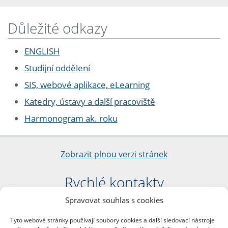
Důležité odkazy
ENGLISH
Studijní oddělení
SIS, webové aplikace, eLearning
Katedry, ústavy a další pracoviště
Harmonogram ak. roku
Zobrazit plnou verzi stránek
Rychlé kontakty
Spravovat souhlas s cookies
Filozofická fakulta
Univerzita Karlova
Tyto webové stránky používají soubory cookies a další sledovací nástroje
nám. Jana Palacha 1/2