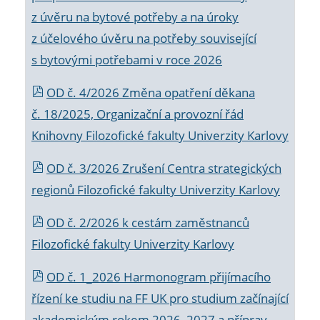
z úvěru na bytové potřeby a na úroky
z účelového úvěru na potřeby související
s bytovými potřebami v roce 2026
OD č. 4/2026 Změna opatření děkana
č. 18/2025, Organizační a provozní řád
Knihovny Filozofické fakulty Univerzity Karlovy
OD č. 3/2026 Zrušení Centra strategických
regionů Filozofické fakulty Univerzity Karlovy
OD č. 2/2026 k
cestám zaměstnanců
Filozofické fakulty Univerzity Karlovy
OD č. 1_2026 Harmonogram přijímacího
řízení ke studiu na FF UK pro studium začínající
akademickým rokem 2026_2027 a příprav