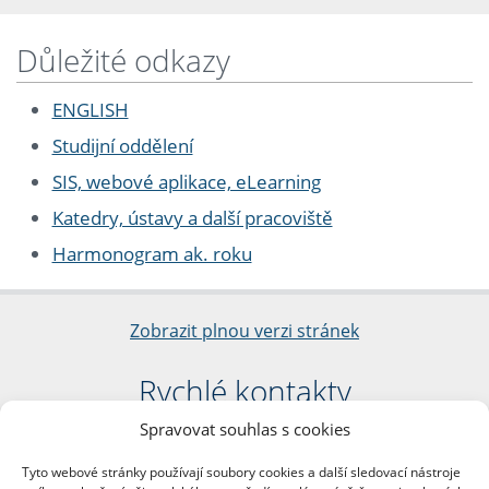
Důležité odkazy
ENGLISH
Studijní oddělení
SIS, webové aplikace, eLearning
Katedry, ústavy a další pracoviště
Harmonogram ak. roku
Zobrazit plnou verzi stránek
Rychlé kontakty
Spravovat souhlas s cookies
Filozofická fakulta
Univerzita Karlova
Tyto webové stránky používají soubory cookies a další sledovací nástroje
nám. Jana Palacha 1/2