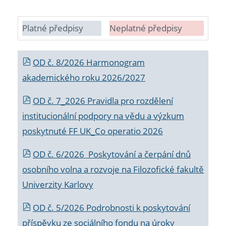
Platné předpisy
Neplatné předpisy
OD č. 8/2026 Harmonogram
akademického roku 2026/2027
OD č. 7_2026 Pravidla pro rozdělení
institucionální podpory na vědu a výzkum
poskytnuté FF UK_Co operatio 2026
OD č. 6/2026 Poskytování a čerpání dnů
osobního volna a rozvoje na Filozofické fakultě
Univerzity Karlovy
OD č. 5/2026 Podrobnosti k poskytování
příspěvku ze sociálního fondu na úroky